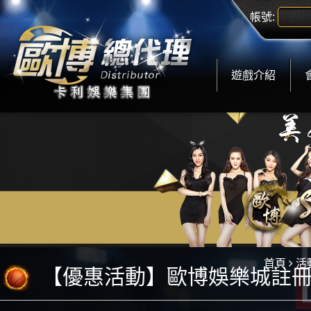
帳號:
遊戲介紹
首頁
活
【優惠活動】歐博娛樂城註冊