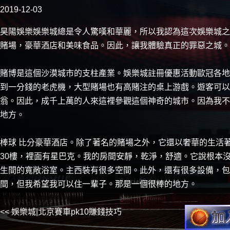
2019-12-03
昊陽娛樂
娛樂城總是令人驚嘆和華麗，所以我認為這次娛樂城之
賭場，豪華酒店和美味食品。因此，讓我體驗真正的罪惡之城。
賭博是這個沙漠城市的支柱產業。娛樂城註冊優惠活動歐冠各地
到一分錢的老虎機，大型賭場也有高賭注的桌上游戲。遊客可以
翁。因此，成千上萬的人來這裡參觀這個神奇的城市。因為我不
地方。
棒球 比分
豪華酒店。除了著名的賭場之外，它還以奢華的生活
30樓，裡面有星巴克。我的房間安靜，乾淨，舒適。它說根本
生間的寬敞浴室。主西裝有很多空間。此外，還有很多設備，包
間，但我希望我可以住一輩子。那是一個很棒的地方。
<<
娛樂城|北京賽車pk10賺錢技巧