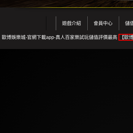
遊戲介紹
會員中心
儲
歐博娛樂城-官網下載app-真人百家樂試玩儲值評價最高
【歐