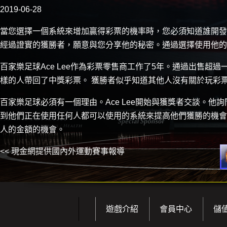
2019-06-28
當您選擇一個系統來增加贏得彩票的機率時，您必須知道誰開發了
經過證實的獲勝者，願意與您分享他的秘密。通過選擇使用他的
百家樂足球
Ace Lee作為彩票零售商工作了5年。通過出售超
樣的人帶回了中獎彩票。 獲勝者似乎知道其他人沒有關於玩彩
百家樂足球
必須有一個理由。Ace Lee開始與獲獎者交談。
到他們正在使用任何人都可以使用的系統來提高他們獲勝的機會
人的金額的機會。
<<
現金網提供國內外運動賽事報導
遊戲介紹
會員中心
儲