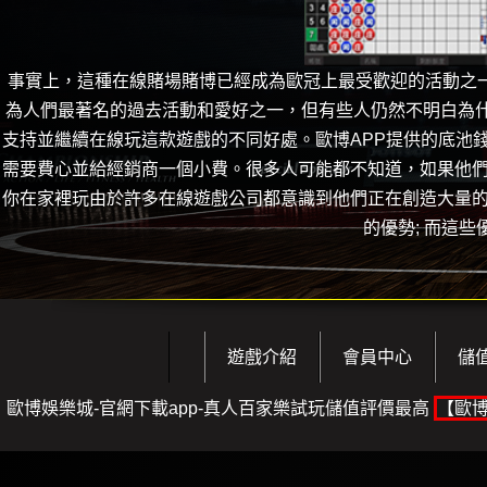
事實上，這種在線賭場賭博已經成為歐冠上最受歡迎的活動之一
為人們最著名的過去活動和愛好之一，但有些人仍然不明白為什
支持並繼續在線玩這款遊戲的不同好處。歐博APP提供的底池
需要費心並給經銷商一個小費。很多人可能都不知道，如果他
你在家裡玩由於許多在線遊戲公司都意識到他們正在創造大量
的優勢; 而這
遊戲介紹
會員中心
儲
歐博娛樂城-官網下載app-真人百家樂試玩儲值評價最高
【歐