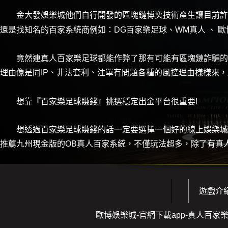
金大發
娛樂城
他們自行開發的區塊鏈博奕技術產生讓目前許
還是找知名的百家系統商例如：DG百家樂足球、WM真人 、 歐
	竟然連真人百家樂足球都能作弊了那有可能有區塊鏈詐騙的案例出現嗎？這邊來告訴各位，雖然金大發娛樂城的區塊鏈百家樂足球同樣也是採用SHA-512的加密技術，但是種種的不出金
理由像是同IP、非法套利、注單有問題各種的風控理由樣樣來
	想靠『百家樂足球賺錢』挑選穩定出金平台很重要!
想透過百家樂足球賺錢的話一定要選擇一個好的線上娛樂城
推薦九州現金版的OB真人百家系統，不僅玩法超多，除了有真
遊戲介
歐博娛樂城-官網下載app-真人百