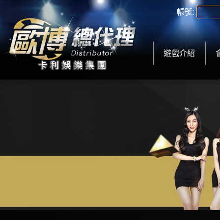
帳號:
遊戲介紹